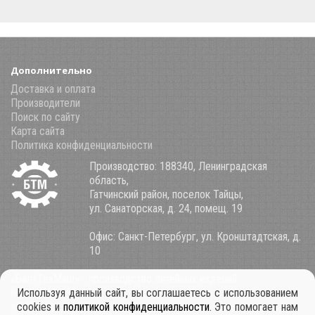
Дополнительно
Доставка и оплата
Производители
Поиск по сайту
Карта сайта
Политика конфиденциальности
Производство: 188340, Ленинградская
область,
Гатчинский район, поселок Тайцы,
ул. Санаторская, д. 24, помещ. 19
Офис: Санкт-Петербург, ул. Кронштадтская, д.
10
«БалтТехМаш» - производство литейных изделий
Используя данный сайт, вы соглашаетесь с использованием
8 (800) 100-34-85
cookies и
политикой конфиденциальности
. Это помогает нам
+7 921 911-39-53