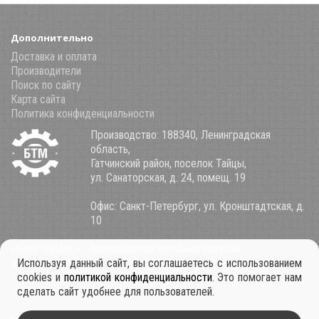
Дополнительно
Доставка и оплата
Производители
Поиск по сайту
Карта сайта
Политика конфиденциальности
Производство: 188340, Ленинградская
область,
Гатчинский район, поселок Тайцы,
ул. Санаторская, д. 24, помещ. 19
Офис: Санкт-Петербург, ул. Кронштадтская, д.
10
«БалтТехМаш» - производство литейных изделий
8 (800) 100-34-85
Используя данный сайт, вы соглашаетесь с использованием
+7 921 911-39-53
cookies и
политикой конфиденциальности
. Это помогает нам
+7 931 979-11-30
сделать сайт удобнее для пользователей.