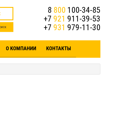
8
800
100-34-85
к
+7
921
911-39-53
+7
931
979-11-30
О КОМПАНИИ
КОНТАКТЫ