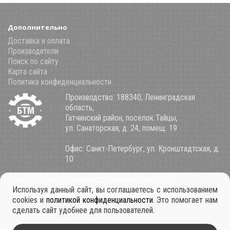
Дополнительно
Доставка и оплата
Производители
Поиск по сайту
Карта сайта
Политика конфиденциальности
Производство: 188340, Ленинградская
область,
Гатчинский район, поселок Тайцы,
ул. Санаторская, д. 24, помещ. 19
Офис: Санкт-Петербург, ул. Кронштадтская, д.
10
«БалтТехМаш» - производство литейных изделий
8 (800) 100-34-85
Используя данный сайт, вы соглашаетесь с использованием
+7 921 911-39-53
cookies и
политикой конфиденциальности
. Это помогает нам
+7 931 979-11-30
сделать сайт удобнее для пользователей.