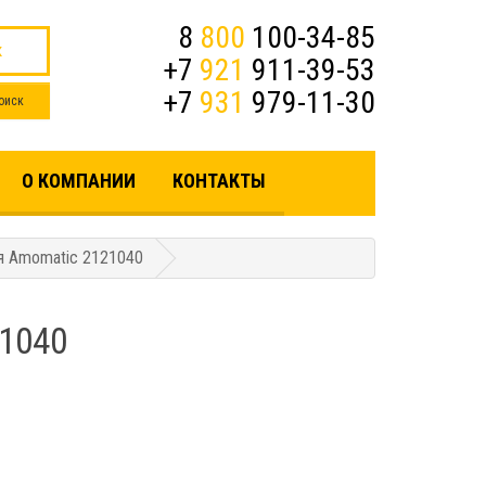
8
800
100-34-85
к
+7
921
911-39-53
+7
931
979-11-30
О КОМПАНИИ
КОНТАКТЫ
я Amomatic 2121040
1040