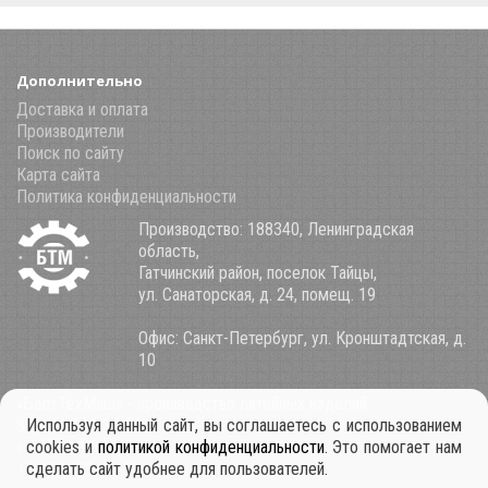
Дополнительно
Доставка и оплата
Производители
Поиск по сайту
Карта сайта
Политика конфиденциальности
Производство: 188340, Ленинградская
область,
Гатчинский район, поселок Тайцы,
ул. Санаторская, д. 24, помещ. 19
Офис: Санкт-Петербург, ул. Кронштадтская, д.
10
«БалтТехМаш» - производство литейных изделий
8 (800) 100-34-85
Используя данный сайт, вы соглашаетесь с использованием
+7 921 911-39-53
cookies и
политикой конфиденциальности
. Это помогает нам
+7 931 979-11-30
сделать сайт удобнее для пользователей.