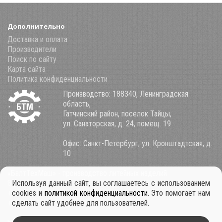
Дополнительно
Доставка и оплата
Производители
Поиск по сайту
Карта сайта
Политика конфиденциальности
Производство: 188340, Ленинградская
область,
Гатчинский район, поселок Тайцы,
ул. Санаторская, д. 24, помещ. 19
Офис: Санкт-Петербург, ул. Кронштадтская, д.
10
«БалтТехМаш» - производство литейных изделий
8 (800) 100-34-85
Используя данный сайт, вы соглашаетесь с использованием
+7 921 911-39-53
cookies и
политикой конфиденциальности
. Это помогает нам
+7 931 979-11-30
сделать сайт удобнее для пользователей.