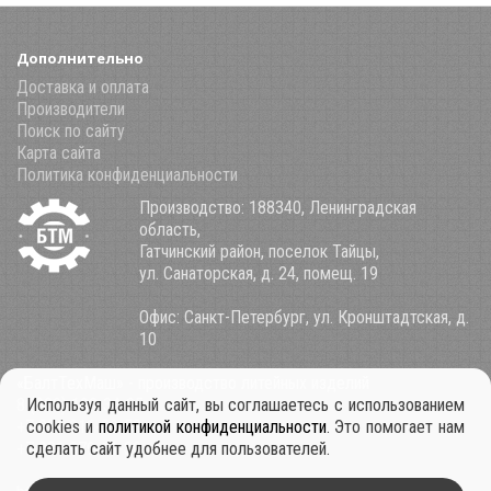
Дополнительно
Доставка и оплата
Производители
Поиск по сайту
Карта сайта
Политика конфиденциальности
Производство: 188340, Ленинградская
область,
Гатчинский район, поселок Тайцы,
ул. Санаторская, д. 24, помещ. 19
Офис: Санкт-Петербург, ул. Кронштадтская, д.
10
«БалтТехМаш» - производство литейных изделий
8 (800) 100-34-85
Используя данный сайт, вы соглашаетесь с использованием
+7 921 911-39-53
cookies и
политикой конфиденциальности
. Это помогает нам
+7 931 979-11-30
сделать сайт удобнее для пользователей.