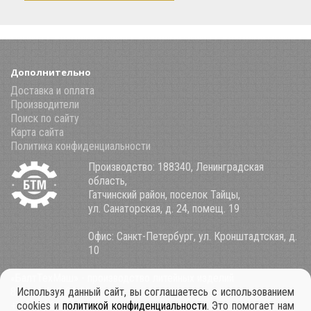
Дополнительно
Доставка и оплата
Производители
Поиск по сайту
Карта сайта
Политика конфиденциальности
Производство: 188340, Ленинградская
область,
Гатчинский район, поселок Тайцы,
ул. Санаторская, д. 24, помещ. 19
Офис: Санкт-Петербург, ул. Кронштадтская, д.
10
«БалтТехМаш» - производство литейных изделий
8 (800) 100-34-85
Используя данный сайт, вы соглашаетесь с использованием
+7 921 911-39-53
cookies и
политикой конфиденциальности
. Это помогает нам