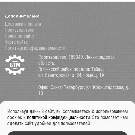
Дополнительно
Доставка и оплата
Производители
Поиск по сайту
Карта сайта
Политика конфиденциальности
Производство: 188340, Ленинградская
область,
Гатчинский район, поселок Тайцы,
ул. Санаторская, д. 24, помещ. 19
Офис: Санкт-Петербург, ул. Кронштадтская, д.
10
«БалтТехМаш» - производство литейных изделий
8 (800) 100-34-85
Используя данный сайт, вы соглашаетесь с использованием
+7 921 911-39-53
cookies и
политикой конфиденциальности
. Это помогает нам
+7 931 979-11-30
сделать сайт удобнее для пользователей.