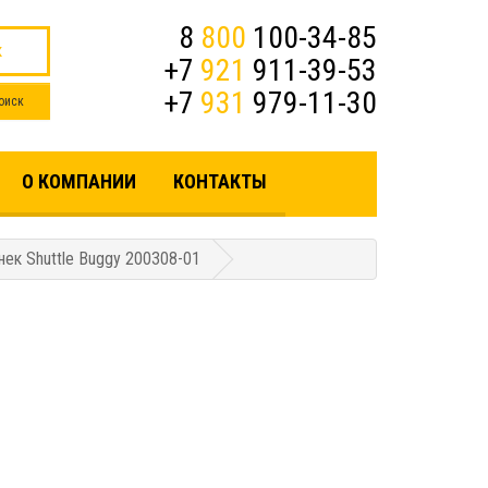
8
800
100-34-85
к
+7
921
911-39-53
+7
931
979-11-30
О КОМПАНИИ
КОНТАКТЫ
ек Shuttle Buggy 200308-01
1