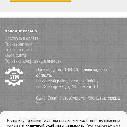
Дополнительно
Доставка и оплата
Производители
Поиск по сайту
Карта сайта
Политика конфиденциальности
Производство: 188340, Ленинградская
область,
Гатчинский район, поселок Тайцы,
ул. Санаторская, д. 24, помещ. 19
Офис: Санкт-Петербург, ул. Кронштадтская, д.
10
«БалтТехМаш» - производство литейных изделий
8 (800) 100-34-85
Используя данный сайт, вы соглашаетесь с использованием
+7 921 911-39-53
cookies и
политикой конфиденциальности
. Это помогает нам