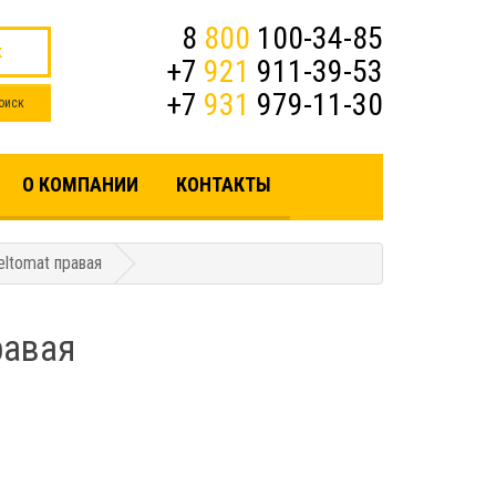
8
800
100-34-85
к
+7
921
911-39-53
+7
931
979-11-30
О КОМПАНИИ
КОНТАКТЫ
eltomat правая
равая