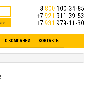
8
800
100-34-85
к
+7
921
911-39-53
+7
931
979-11-30
О КОМПАНИИ
КОНТАКТЫ
е