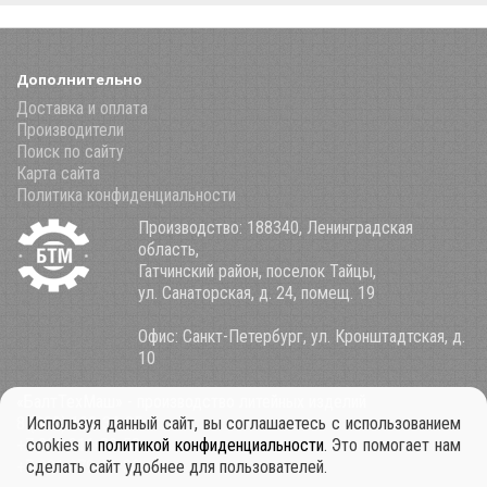
Дополнительно
Доставка и оплата
Производители
Поиск по сайту
Карта сайта
Политика конфиденциальности
Производство: 188340, Ленинградская
область,
Гатчинский район, поселок Тайцы,
ул. Санаторская, д. 24, помещ. 19
Офис: Санкт-Петербург, ул. Кронштадтская, д.
10
«БалтТехМаш» - производство литейных изделий
8 (800) 100-34-85
Используя данный сайт, вы соглашаетесь с использованием
+7 921 911-39-53
cookies и
политикой конфиденциальности
. Это помогает нам
+7 931 979-11-30
сделать сайт удобнее для пользователей.