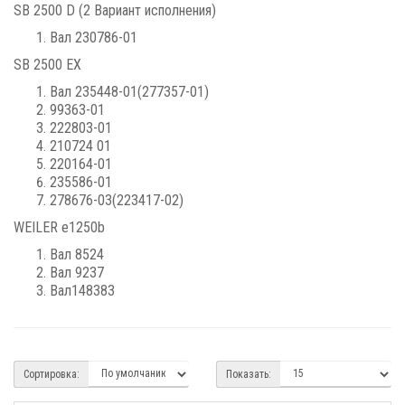
SB 2500 D (2 Вариант исполнения)
Вал 230786-01
SB 2500 ЕХ
Вал 235448-01(277357-01)
99363-01
222803-01
210724 01
220164-01
235586-01
278676-03(223417-02)
WEILER e1250b
Вал 8524
Вал 9237
Вал148383
Сортировка:
Показать: