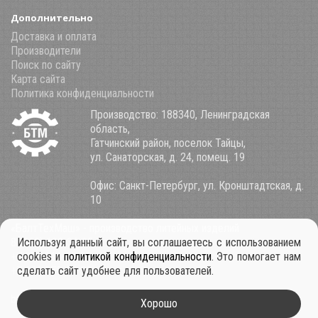
Дополнительно
Доставка и оплата
Производители
Поиск по сайту
Карта сайта
Политика конфиденциальности
Производство: 188340, Ленинградская
область,
Гатчинский район, поселок Тайцы,
ул. Санаторская, д. 24, помещ. 19
Офис: Санкт-Петербург, ул. Кронштадтская, д.
10
«БалтТехМаш» - производство литейных изделий
8 (800) 100-34-85
Используя данный сайт, вы соглашаетесь с использованием
+7 921 911-39-53
cookies и
политикой конфиденциальности
. Это помогает нам
+7 931 979-11-30
сделать сайт удобнее для пользователей.
btm.spb71@mail.ru
Хорошо