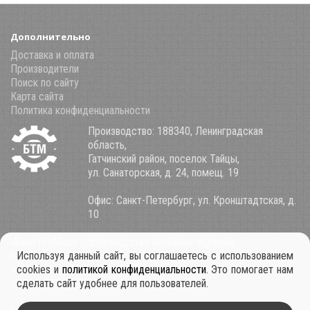
Дополнительно
Доставка и оплата
Производители
Поиск по сайту
Карта сайта
Политика конфиденциальности
Производство: 188340, Ленинградская
область,
Гатчинский район, поселок Тайцы,
ул. Санаторская, д. 24, помещ. 19
Офис: Санкт-Петербург, ул. Кронштадтская, д.
10
«БалтТехМаш» - производство литейных изделий
8 (800) 100-34-85
Используя данный сайт, вы соглашаетесь с использованием
+7 921 911-39-53
cookies и
политикой конфиденциальности
. Это помогает нам
+7 931 979-11-30
сделать сайт удобнее для пользователей.