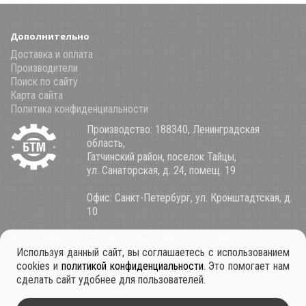
Дополнительно
Доставка и оплата
Производители
Поиск по сайту
Карта сайта
Политика конфиденциальности
Производство: 188340, Ленинградская
область,
Гатчинский район, поселок Тайцы,
ул. Санаторская, д. 24, помещ. 19
Офис: Санкт-Петербург, ул. Кронштадтская, д.
10
«БалтТехМаш» - производство литейных изделий
8 (800) 100-34-85
Используя данный сайт, вы соглашаетесь с использованием
+7 921 911-39-53
cookies и
политикой конфиденциальности
. Это помогает нам
+7 931 979-11-30
сделать сайт удобнее для пользователей.